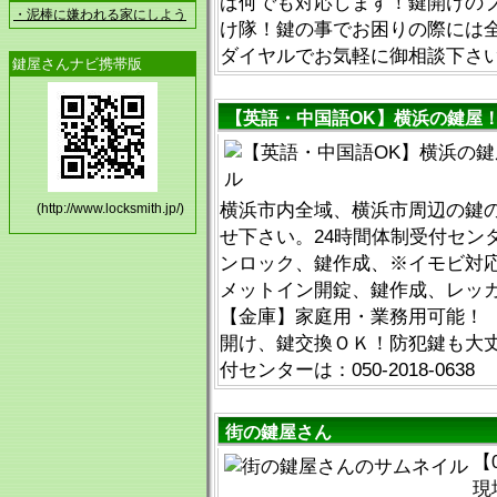
ば何でも対応します！鍵開けの
・泥棒に嫌われる家にしよう
け隊！鍵の事でお困りの際には
ダイヤルでお気軽に御相談下さ
鍵屋さんナビ携帯版
【英語・中国語OK】横浜の鍵屋
横浜市内全域、横浜市周辺の鍵
(http://www.locksmith.jp/)
せ下さい。24時間体制受付セン
ンロック、鍵作成、※イモビ対
メットイン開錠、鍵作成、レッ
【金庫】家庭用・業務用可能！ 
開け、鍵交換ＯＫ！防犯鍵も大丈
付センターは：050-2018-0638
街の鍵屋さん
【
現