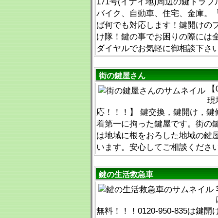
171号(イナイ地)周辺の鍵トラ
バイク、自動車、住宅、金庫。
ば何でも対応します！鍵開けの
け隊！鍵の事でお困りの際には
ダイヤルでお気軽に御相談下さ
街の鍵屋さん
【
現
応！！！】 鍵交換，鍵開け，鍵
着第一に拘った鍵屋です。街の
は地域に根をおろした地域の鍵
います。安心してご相談くださ
鍵の生活救急車
無料！！！0120-950-835は