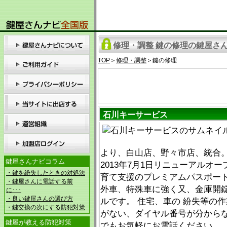
修理・調整 鍵の修理の鍵屋さん
TOP
＞
修理・調整
＞鍵の修理
石川キーサービス
より、白山店、野々市店、統合
鍵屋さんナビコラム
2013年7月1日リニューアルオー
・鍵を紛失したときの対処法
育て支援のプレミアムパスポート
・鍵屋さんに電話する前
外車、特殊車に強く又、金庫開
に･･･
・良い鍵屋さんの選び方
ルです。 住宅、車の 紛失等の
・鍵交換の次にする防犯対策
がない、ダイヤル番号が分から
鍵屋が教える防犯対策
でもお気軽にお電話ください。