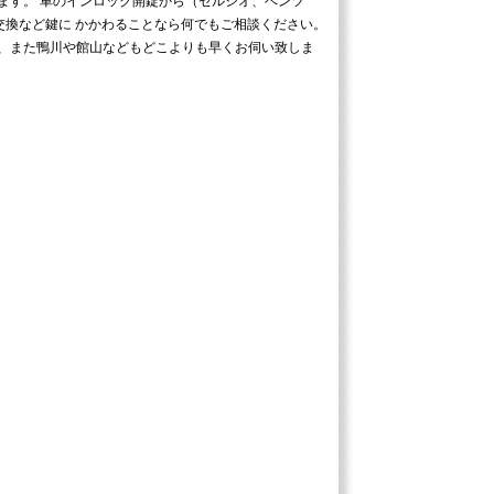
ます。 車のインロック開錠から（セルシオ、ベンツ
交換など鍵に かかわることなら何でもご相談ください。
、また鴨川や館山などもどこよりも早くお伺い致しま