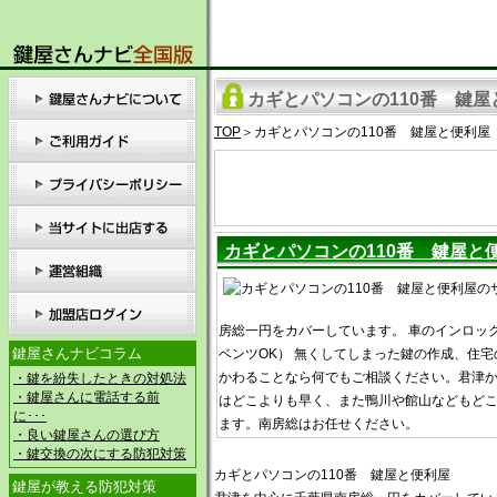
カギとパソコンの110番 鍵屋
TOP
＞カギとパソコンの110番 鍵屋と便利屋
カギとパソコンの110番 鍵屋と
房総一円をカバーしています。 車のインロッ
鍵屋さんナビコラム
ベンツOK） 無くしてしまった鍵の作成、住宅
かわることなら何でもご相談ください。君津
・鍵を紛失したときの対処法
・鍵屋さんに電話する前
はどこよりも早く、また鴨川や館山などもど
に･･･
ます。南房総はお任せください。
・良い鍵屋さんの選び方
・鍵交換の次にする防犯対策
カギとパソコンの110番 鍵屋と便利屋
鍵屋が教える防犯対策