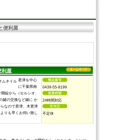
と便利屋
便利屋
君津を中心
に千葉県南
0439-55-8199
ク開錠から（セルシオ、
の鍵の交換など鍵に か
24時間対応
からなので君津、木更津
こよりも早くお伺い致し
不定休