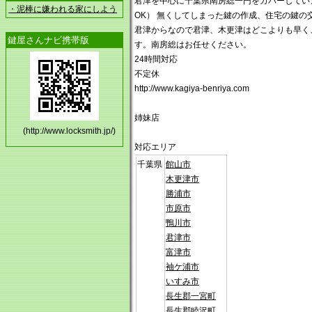
君津を中心に千葉県南房総一円をカバーしてい
・泥棒に嫌われる家にしよう
OK） 無くしてしまった鍵の作成、住宅の鍵の
君津からなので君津、木更津はどこよりも早く
鍵屋さんナビ携帯版
す。南房総はお任せください。
24時間対応
不定休
http://www.kagiya-benriya.com
姉妹店
(http://www.locksmith.jp/)
対応エリア
千葉県
館山市
木更津市
勝浦市
市原市
鴨川市
君津市
富津市
袖ケ浦市
いすみ市
長生郡一宮町
長生郡睦沢町