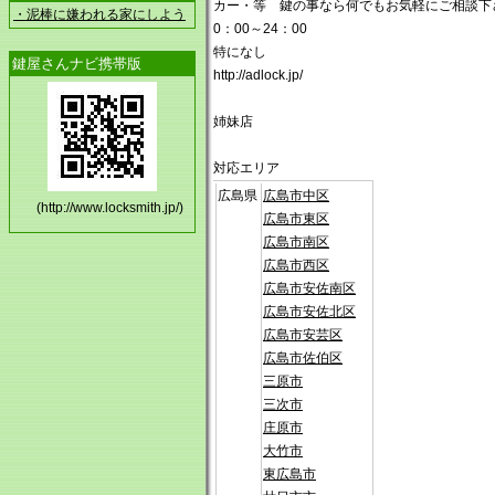
カー・等 鍵の事なら何でもお気軽にご相談下
・泥棒に嫌われる家にしよう
0：00～24：00
特になし
鍵屋さんナビ携帯版
http://adlock.jp/
姉妹店
対応エリア
広島県
広島市中区
(http://www.locksmith.jp/)
広島市東区
広島市南区
広島市西区
広島市安佐南区
広島市安佐北区
広島市安芸区
広島市佐伯区
三原市
三次市
庄原市
大竹市
東広島市