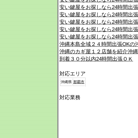
安い鍵屋をお探しなら24時間出
安い鍵屋をお探しなら24時間出
安い鍵屋をお探しなら24時間出張
安い鍵屋をお探しなら24時間出
安い鍵屋をお探しなら24時間出張
沖縄本島全域２４時間出張OKの沖
沖縄のカギ屋１２店舗を紹介沖縄
到着３０分以内24時間出張ＯＫ
対応エリア
沖縄県
那覇市
対応業務