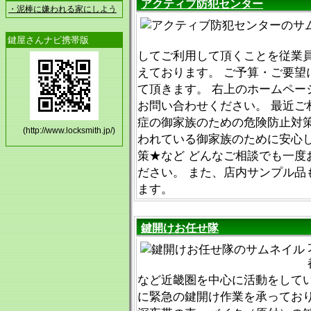
アクティブ防犯センター
・泥棒に嫌われる家にしよう
鍵屋さんナビ携帯版
してご利用して頂くことを従業
えております。 ご予算・ご要望
て頂きます。 右上のホームペー
お問い合わせください。 最近ご
症の御家族のための危険防止対
(http://www.locksmith.jp/)
われている御家族のために安心
策★など どんなご相談でも一度
ださい。 また、店内サンプル品
ます。
鍵開けお任せ隊
など近畿圏を中心に活動をして
に緊急の鍵開け作業を承ってお