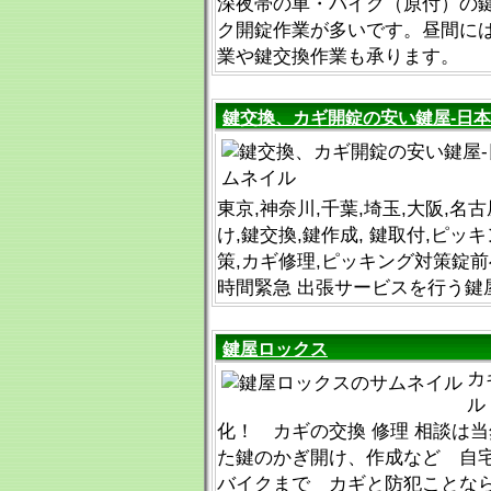
深夜帯の車・バイク（原付）の
ク開錠作業が多いです。昼間に
業や鍵交換作業も承ります。
鍵交換、カギ開錠の安い鍵屋-日
東京,神奈川,千葉,埼玉,大阪,名
け,鍵交換,鍵作成, 鍵取付,ピッ
策,カギ修理,ピッキング対策錠前
時間緊急 出張サービスを行う鍵
鍵屋ロックス
カ
ル
化！ カギの交換 修理 相談は当
た鍵のかぎ開け、作成など 自宅
バイクまで カギと防犯ことな