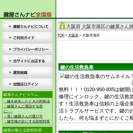
大阪府 大阪市港区の鍵屋さん検索
TOP
＞
大阪府
＞大阪市港区
鍵の生活救急車
無料！！！0120-950-835は
鍵屋さんナビコラム
修理にインロック。鍵の生活救
・鍵を紛失したときの対処法
す！生活救急車は信頼の上場企
・鍵屋さんに電話する前
活トラブルサービスです。鍵の
に･･･
・良い鍵屋さんの選び方
したら、何も悩まずとにかくご
・鍵交換の次にする防犯対策
鍵屋が教える防犯対策