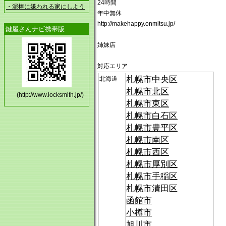
24時間
・泥棒に嫌われる家にしよう
年中無休
http://makehappy.onmitsu.jp/
鍵屋さんナビ携帯版
姉妹店
対応エリア
札幌市中央区
北海道
札幌市北区
(http://www.locksmith.jp/)
札幌市東区
札幌市白石区
札幌市豊平区
札幌市南区
札幌市西区
札幌市厚別区
札幌市手稲区
札幌市清田区
函館市
小樽市
旭川市