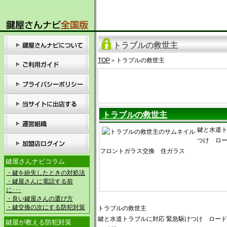
トラブルの救世主
TOP
＞トラブルの救世主
トラブルの救世主
鍵と水道ト
つけ ロ
フロントガラス交換 住ガラス
鍵屋さんナビコラム
・鍵を紛失したときの対処法
・鍵屋さんに電話する前
に･･･
・良い鍵屋さんの選び方
・鍵交換の次にする防犯対策
トラブルの救世主
鍵と水道トラブルに対応 緊急駆けつけ ロー
鍵屋が教える防犯対策