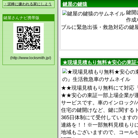
鍵屋の鍵猿
・泥棒に嫌われる家にしよう
鍵開
鍵屋さんナビ携帯版
作成
ブルに緊急出張・救急対応の鍵
(http://www.locksmith.jp/)
★現場見積もり無料★安心の東証
★★現場見積もり無料にて対応『012
★★安心の東証一部上場企業が
サービスです。車のインロック/
住宅の鍵開けなど、鍵に関するト
365日体制にて受付しています
連絡を！！※一部無料見積もり
地域もございますので、コール