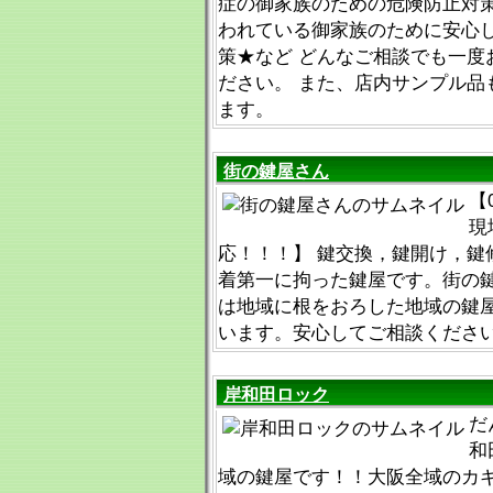
症の御家族のための危険防止対
われている御家族のために安心
策★など どんなご相談でも一度
ださい。 また、店内サンプル品
ます。
街の鍵屋さん
【
現
応！！！】 鍵交換，鍵開け，鍵
着第一に拘った鍵屋です。街の
は地域に根をおろした地域の鍵
います。安心してご相談くださ
岸和田ロック
だ
和
域の鍵屋です！！大阪全域のカ