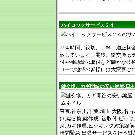
ハイロックサービス２４
２４時間、親切、丁寧、適正料
致しています。開錠、鍵交換は
付や補助錠の取付など確かな技
ローで地域の皆様には大変喜ば
鍵交換、カギ開錠の安い鍵屋-日
東京,神奈川,千葉,埼玉,大阪,名
け,鍵交換,鍵作成, 鍵取付,ピッ
策,カギ修理,ピッキング対策錠前
時間緊急 出張サービスを行う鍵