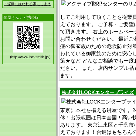
・泥棒に嫌われる家にしよう
してご利用して頂くことを従業
鍵屋さんナビ携帯版
えております。 ご予算・ご要望
て頂きます。 右上のホームペー
お問い合わせください。 最近ご
症の御家族のための危険防止対
われている御家族のために安心
(http://www.locksmith.jp/)
策★など どんなご相談でも一度
ださい。 また、店内サンプル品
ます。
株式会社LOCKエンタープライズ
東京に本社を構える鍵屋です。2
休！出張範囲は日本全国！高い
あります。 東京江東区と千葉市
えております！合鍵はもちろん