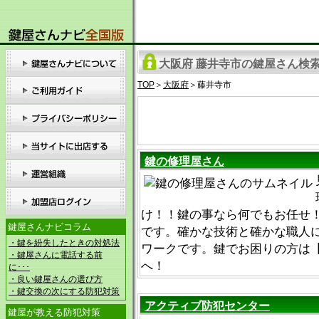
大阪府 藤井寺市の鍵屋さん検索の
TOP
＞
大阪府
＞藤井寺市
鍵の修理屋さん
け！！鍵の事なら何でもお任せ
鍵屋さんナビコラム
です。確かな技術と確かな職人
・鍵を紛失したときの対処法
ワークです。鍵でお困りの方は【012
・鍵屋さんに電話する前
へ！
に･･･
・良い鍵屋さんの選び方
・鍵交換の次にする防犯対策
アクティブ防犯センター
鍵屋が教える防犯対策