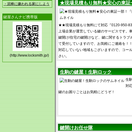
★現場見積もり無料★安心の東証
・泥棒に嫌われる家にしよう
鍵屋さんナビ携帯版
★★現場見積もり無料にて対応『0120-950-
上場企業が運営している鍵のサービスです。車
鍵開け/住宅の鍵開けなど、鍵に関するトラブル
て受付していますので、お気軽にご連絡を！
対応していない地域もございますので、コー
(http://www.locksmith.jp/)
さい。
生駒の鍵屋！生駒ロック
生
対
鍵のお困りごとはお気軽にどうぞ！
鍵開けお任せ隊