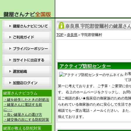
奈良県 宇陀郡曽爾村の鍵屋さん
TOP
＞
奈良県
＞宇陀郡曽爾村
アクティブ防犯センター
お
て
第一に考えております。 ご予算・ご要望に合
す。 右上のホームページをクリックし、 お問
鍵屋さんナビコラム
近ご相談の多い★痴呆症の御家族のための危
・鍵を紛失したときの対処法
らわれている御家族のために安心して生活でき
・鍵屋さんに電話する前
に･･･
相談でも一度お電話・メールください。 また
・良い鍵屋さんの選び方
揃えております。
・鍵交換の次にする防犯対策
鍵屋が教える防犯対策