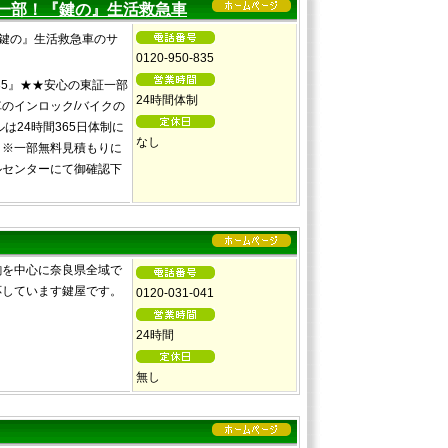
一部！『鍵の』生活救急車
0120-950-835
835』★★安心の東証一部
24時間体制
のインロック/バイクの
は24時間365日体制に
なし
！※一部無料見積もりに
ルセンターにて御確認下
駒を中心に奈良県全域で
応しています鍵屋です。
0120-031-041
24時間
無し