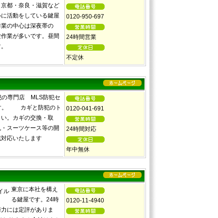
・京都・奈良・滋賀など
心に活動をしている鍵屋
0120-950-697
作業の中心は深夜帯の
錠作業が多いです。昼間
24時間営業
す。
不定休
の専門店 MLS防犯セ
す。 カギと防犯のト
0120-041-691
さい。カギの交換・取
机・スーツケース等の開
24時間対応
域対応いたします
年中無休
東京に本社を構え
る鍵屋です。24時
0120-11-4940
術力には定評がありま