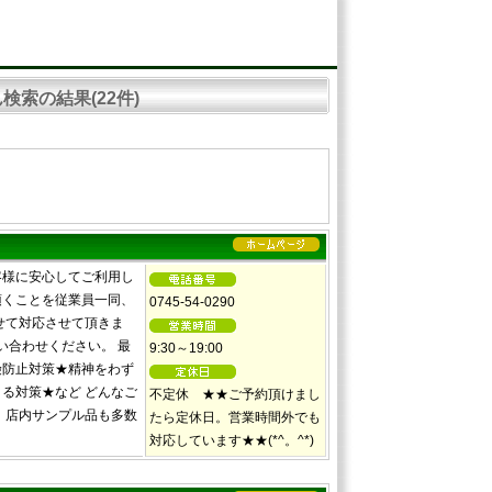
検索の結果(22件)
客様に安心してご利用し
頂くことを従業員一同、
0745-54-0290
せて対応させて頂きま
い合わせください。 最
9:30～19:00
険防止対策★精神をわず
る対策★など どんなご
不定休 ★★ご予約頂けまし
、店内サンプル品も多数
たら定休日。営業時間外でも
対応しています★★(*^。^*)