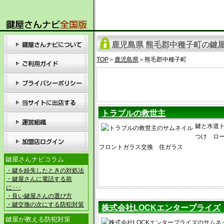
鹿児島県 熊毛郡中種子町の鍵屋
TOP
＞
鹿児島県
＞熊毛郡中種子町
トラブルの救世主
鍵と水道ト
つけ ロ
フロントガラス交換 住ガラス
鍵屋さんナビコラム
・鍵を紛失したときの対処法
・鍵屋さんに電話する前
に･･･
・良い鍵屋さんの選び方
・鍵交換の次にする防犯対策
株式会社LOCKエンタープライズ
鍵屋が教える防犯対策