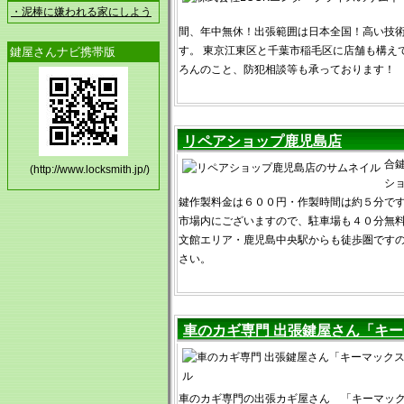
・泥棒に嫌われる家にしよう
間、年中無休！出張範囲は日本全国！高い技
す。 東京江東区と千葉市稲毛区に店舗も構え
鍵屋さんナビ携帯版
ろんのこと、防犯相談等も承っております！
リペアショップ鹿児島店
合
(http://www.locksmith.jp/)
シ
鍵作製料金は６００円・作製時間は約５分です
市場内にございますので、駐車場も４０分無料
文館エリア・鹿児島中央駅からも徒歩圏です
さい。
車のカギ専門 出張鍵屋さん「キ
車のカギ専門の出張カギ屋さん 「キーマック