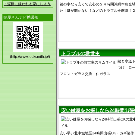
・泥棒に嫌われる家にしよう
鍵の事なら安くて安心の２４時間沖縄本島全
た！鍵が開かない！などのトラブルを解決！２
鍵屋さんナビ携帯版
トラブルの救世主
(http://www.locksmith.jp/)
鍵と水道ト
つけ ロ
フロントガラス交換 住ガラス
安い鍵屋をお探しなら24時間出張
安い早い北中城地区24時間出張OK・カギ製