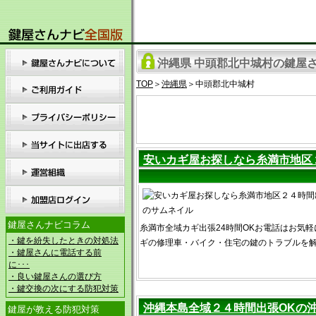
沖縄県 中頭郡北中城村の鍵屋さ
TOP
＞
沖縄県
＞中頭郡北中城村
安いカギ屋お探しなら糸満市地区
鍵屋さんナビコラム
糸満市全域カギ出張24時間OKお電話はお気軽
・鍵を紛失したときの対処法
ギの修理車・バイク・住宅の鍵のトラブルを
・鍵屋さんに電話する前
に･･･
・良い鍵屋さんの選び方
・鍵交換の次にする防犯対策
沖縄本島全域２４時間出張OKの沖
鍵屋が教える防犯対策