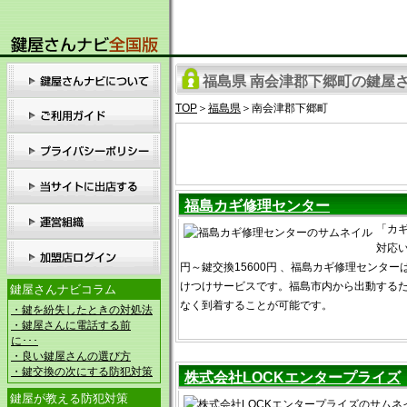
福島県 南会津郡下郷町の鍵屋さ
TOP
＞
福島県
＞南会津郡下郷町
福島カギ修理センター
「カ
対応い
円～鍵交換15600円 、福島カギ修理センタ
けつけサービスです。福島市内から出動する
鍵屋さんナビコラム
なく到着することが可能です。
・鍵を紛失したときの対処法
・鍵屋さんに電話する前
に･･･
・良い鍵屋さんの選び方
・鍵交換の次にする防犯対策
株式会社LOCKエンタープライズ
鍵屋が教える防犯対策