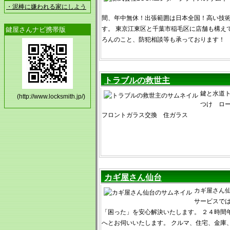
・泥棒に嫌われる家にしよう
間、年中無休！出張範囲は日本全国！高い技
す。 東京江東区と千葉市稲毛区に店舗も構え
鍵屋さんナビ携帯版
ろんのこと、防犯相談等も承っております！
トラブルの救世主
鍵と水道ト
(http://www.locksmith.jp/)
つけ ロ
フロントガラス交換 住ガラス
カギ屋さん仙台
カギ屋さん
サービスで
「困った」を安心解決いたします。 ２４時間
へとお伺いいたします。 クルマ、住宅、金庫