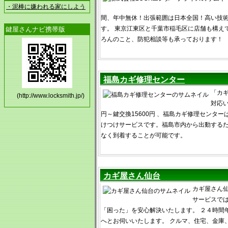
・泥棒に嫌われる家にしよう
間、年中無休！出張範囲は日本全国！高い技
す。 東京江東区と千葉市稲毛区に店舗も構え
鍵屋さんナビ携帯版
ろんのこと、防犯相談等も承っております！
福島カギ修理センター
「カ
(http://www.locksmith.jp/)
対応い
円～鍵交換15600円 、福島カギ修理センタ
けつけサービスです。福島市内から出動する
なく到着することが可能です。
カギ屋さん仙台
カギ屋さん
サービスで
「困った」を安心解決いたします。 ２４時間
へとお伺いいたします。 クルマ、住宅、金庫