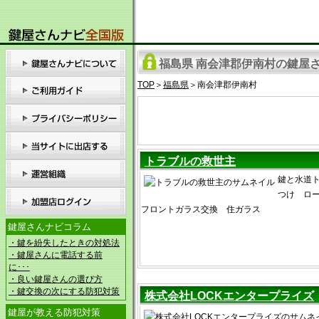
福島県 南会津郡伊南村の鍵屋さ
TOP
＞
福島県
＞南会津郡伊南村
トラブルの救世主
鍵と水道ト
つけ ロ
フロントガラス交換 住ガラス
鍵屋さんナビコラム
・鍵を紛失したときの対処法
・鍵屋さんに電話する前
に･･･
・良い鍵屋さんの選び方
・鍵交換の次にする防犯対策
株式会社LOCKエンタープライズ
鍵屋が教える防犯対策