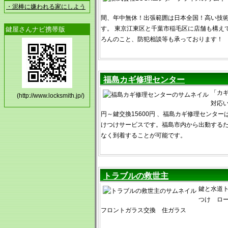
・泥棒に嫌われる家にしよう
間、年中無休！出張範囲は日本全国！高い技
す。 東京江東区と千葉市稲毛区に店舗も構え
鍵屋さんナビ携帯版
ろんのこと、防犯相談等も承っております！
福島カギ修理センター
「カ
(http://www.locksmith.jp/)
対応い
円～鍵交換15600円 、福島カギ修理センタ
けつけサービスです。福島市内から出動する
なく到着することが可能です。
トラブルの救世主
鍵と水道ト
つけ ロ
フロントガラス交換 住ガラス