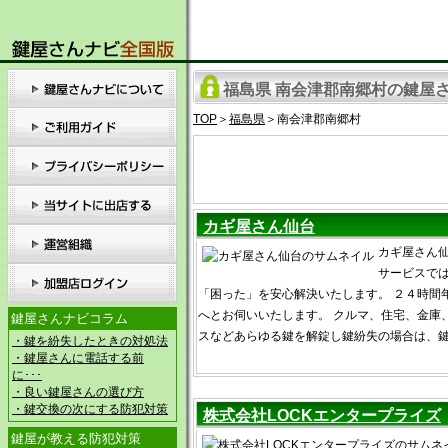
福島県 南会津郡南郷村の鍵屋さ
TOP
＞
福島県
＞南会津郡南郷村
カギ屋さん仙台
カギ屋さん
サービスで
「困った」を安心解決いたします。 ２４時間
へとお伺いいたします。 クルマ、住宅、金庫
鍵屋さんナビコラム
スなどあらゆる鍵を解錠し鍵紛失の場合は、
・鍵を紛失したときの対処法
・鍵屋さんに電話する前
に･･･
・良い鍵屋さんの選び方
・鍵交換の次にする防犯対策
株式会社LOCKエンタープライズ
鍵屋が教える防犯対策