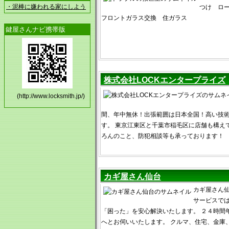
・泥棒に嫌われる家にしよう
つけ ロ
フロントガラス交換 住ガラス
鍵屋さんナビ携帯版
株式会社LOCKエンタープライズ
(http://www.locksmith.jp/)
間、年中無休！出張範囲は日本全国！高い技
す。 東京江東区と千葉市稲毛区に店舗も構え
ろんのこと、防犯相談等も承っております！
カギ屋さん仙台
カギ屋さん
サービスで
「困った」を安心解決いたします。 ２４時間
へとお伺いいたします。 クルマ、住宅、金庫