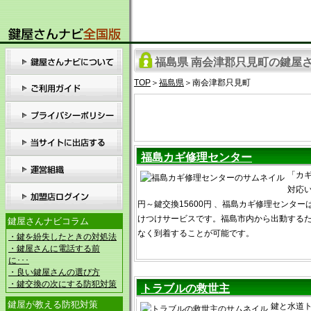
福島県 南会津郡只見町の鍵屋さ
TOP
＞
福島県
＞南会津郡只見町
福島カギ修理センター
「カ
対応い
円～鍵交換15600円 、福島カギ修理センタ
けつけサービスです。福島市内から出動する
鍵屋さんナビコラム
なく到着することが可能です。
・鍵を紛失したときの対処法
・鍵屋さんに電話する前
に･･･
・良い鍵屋さんの選び方
・鍵交換の次にする防犯対策
トラブルの救世主
鍵屋が教える防犯対策
鍵と水道ト