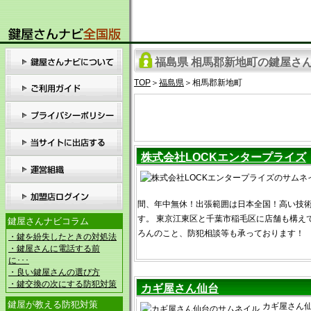
福島県 相馬郡新地町の鍵屋さん
TOP
＞
福島県
＞相馬郡新地町
株式会社LOCKエンタープライズ
間、年中無休！出張範囲は日本全国！高い技
す。 東京江東区と千葉市稲毛区に店舗も構え
鍵屋さんナビコラム
ろんのこと、防犯相談等も承っております！
・鍵を紛失したときの対処法
・鍵屋さんに電話する前
に･･･
・良い鍵屋さんの選び方
・鍵交換の次にする防犯対策
カギ屋さん仙台
鍵屋が教える防犯対策
カギ屋さん