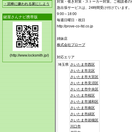
対策・覗き対策・ストーカー対策。ご相談者の
・泥棒に嫌われる家にしよう
急出張サービスは、24時間受け付けています。
9:00～18:00
鍵屋さんナビ携帯版
毎週日曜日・祝日
http://prove-co-ltd.co.jp
姉妹店
株式会社プローブ
(http://www.locksmith.jp/)
対応エリア
埼玉県
さいたま市西区
さいたま市北区
さいたま市大宮区
さいたま市見沼区
さいたま市中央区
さいたま市桜区
さいたま市浦和区
さいたま市南区
さいたま市緑区
さいたま市岩槻区
川口市