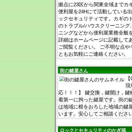
拠点に23区から関東全域までカ
便利屋を24Hにて活動している
ックセキュリティです。カギのト
のトラブル/ハウスクリーニング
ニングなどから便利屋業務全般
詳細はホームページに記載して
ご閲覧ください。 ご不明な点や
ともお気軽にご連絡ください。
街の鍵屋さん
【
現
応！！！】 鍵交換，鍵開け，鍵
着第一に拘った鍵屋です。街の
は地域に根をおろした地域の鍵
います。安心してご相談くださ
ロックとセキュリティのかぎ福