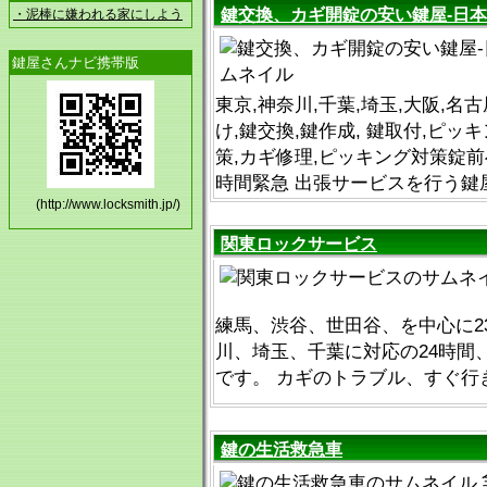
鍵交換、カギ開錠の安い鍵屋-日
・泥棒に嫌われる家にしよう
鍵屋さんナビ携帯版
東京,神奈川,千葉,埼玉,大阪,名
け,鍵交換,鍵作成, 鍵取付,ピッ
策,カギ修理,ピッキング対策錠前
時間緊急 出張サービスを行う鍵
(http://www.locksmith.jp/)
関東ロックサービス
練馬、渋谷、世田谷、を中心に2
川、埼玉、千葉に対応の24時間
です。 カギのトラブル、すぐ行
鍵の生活救急車