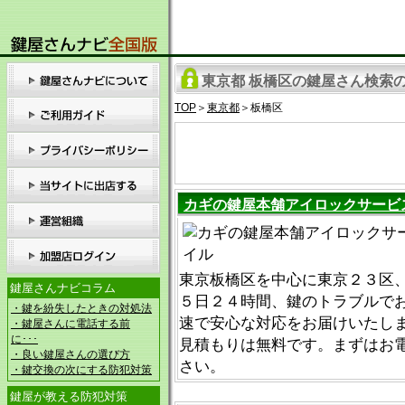
東京都 板橋区の鍵屋さん検索の結
TOP
＞
東京都
＞板橋区
カギの鍵屋本舗アイロックサービ
東京板橋区を中心に東京２３区
鍵屋さんナビコラム
５日２４時間、鍵のトラブルで
・鍵を紛失したときの対処法
速で安心な対応をお届けいたしま
・鍵屋さんに電話する前
に･･･
見積もりは無料です。まずはお
・良い鍵屋さんの選び方
さい。
・鍵交換の次にする防犯対策
鍵屋が教える防犯対策