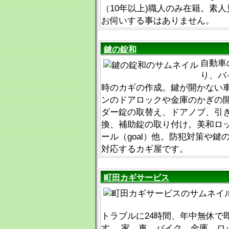
（10年以上)職人のみ在籍。素
お伺いする事はありません。
鍵の錠和
自動車
り、バ
時のカギの作成。鍵が開かない
ンのドアロックや金庫のかぎの
ダー錠の取替え、ドアノブ、引
換、補助錠の取り付け。美和ロッ
ール（goal）他。防犯対策や鍵
対応するカギ屋です。
町田カギサービス
トラブルに24時間、年中無休で
す。 家、車、バイク、金庫、ロ