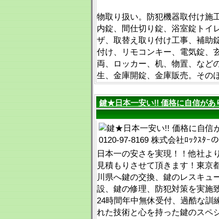
物取り扱い。防犯機器取付け施
内錠、間仕切り錠、浴室錠トイ
ザ、取替え取り付け工事、補助
付け、リモコンキー、電気錠、
両、ロッカー、机、物置、など
生、金庫開錠、金庫販売。その
鍵★日本一安い!! 価格に自信があります
日本一の安さを実現！！他社よ
見積もりさせて頂きます！東京
川県へ鍵の交換、鍵のレスキュ
設、鍵の修理、防犯対策を実施
24時間年中無休受付、過酷な訓
れた技術と心を持った鍵のスペ