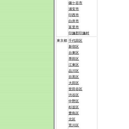
鎌ケ谷市
浦安市
印西市
白井市
富里市
印旛郡印旛村
東京都
千代田区
新宿区
台東区
墨田区
江東区
品川区
目黒区
大田区
世田谷区
渋谷区
中野区
杉並区
豊島区
北区
荒川区