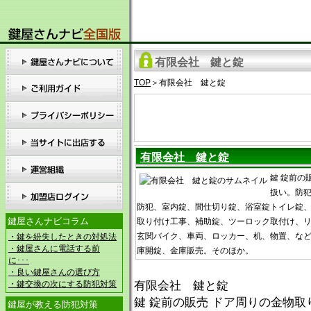
有限会社 鍵と錠
TOP
＞有限会社 鍵と錠
有限会社 鍵と錠
鍵 錠前の
扱い。防
防犯、室内錠、間仕切り錠、浴室錠トイレ錠
鍵屋さんナビコラム
取り付け工事、補助錠、ツーロック取付け、
玄関バイク、車両、ロッカー、机、物置、な
・鍵を紛失したときの対処法
・鍵屋さんに電話する前
庫開錠、金庫販売。そのほか。
に･･･
・良い鍵屋さんの選び方
・鍵交換の次にする防犯対策
有限会社 鍵と錠
鍵 錠前の販売 ドア周りの金物
鍵屋が教える防犯対策