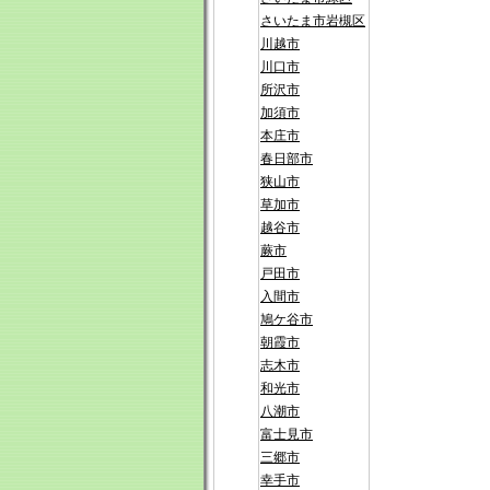
さいたま市岩槻区
川越市
川口市
所沢市
加須市
本庄市
春日部市
狭山市
草加市
越谷市
蕨市
戸田市
入間市
鳩ケ谷市
朝霞市
志木市
和光市
八潮市
富士見市
三郷市
幸手市