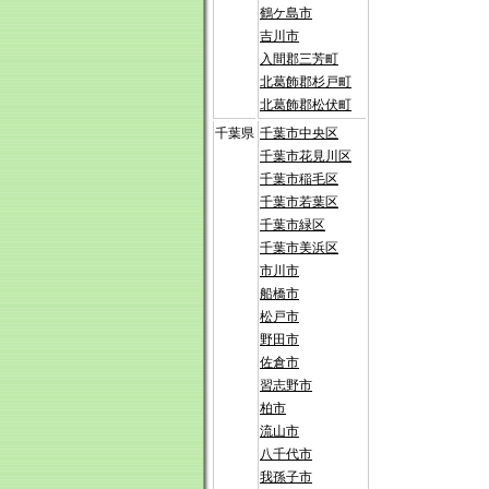
鶴ケ島市
吉川市
入間郡三芳町
北葛飾郡杉戸町
北葛飾郡松伏町
千葉県
千葉市中央区
千葉市花見川区
千葉市稲毛区
千葉市若葉区
千葉市緑区
千葉市美浜区
市川市
船橋市
松戸市
野田市
佐倉市
習志野市
柏市
流山市
八千代市
我孫子市