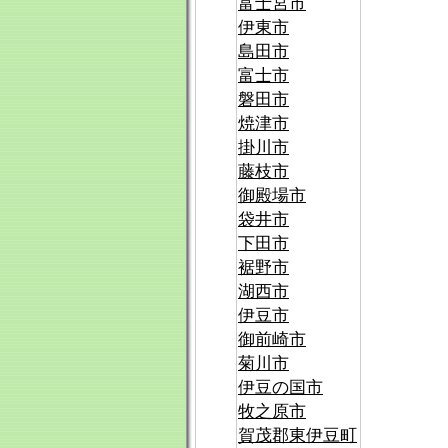
富士宮市
伊東市
島田市
富士市
磐田市
焼津市
掛川市
藤枝市
御殿場市
袋井市
下田市
裾野市
湖西市
伊豆市
御前崎市
菊川市
伊豆の国市
牧之原市
賀茂郡東伊豆町