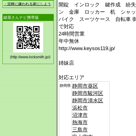
・泥棒に嫌われる家にしよう
開錠 インロック 鍵作成 紛失
ン 金庫 ロッカー 机 シャ
鍵屋さんナビ携帯版
バイク スーツケース 自転車 御
で対応
24時間営業
年中無休
http://www.keysos119.jp/
(http://www.locksmith.jp/)
姉妹店
対応エリア
静岡市葵区
静岡県
静岡市駿河区
静岡市清水区
浜松市
沼津市
熱海市
三島市