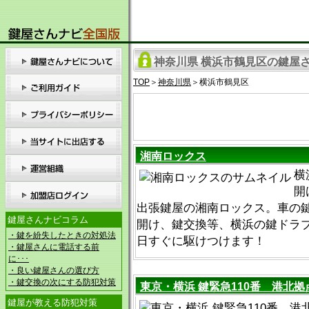
神奈川県 横浜市鶴見区の鍵屋さ
TOP
＞
神奈川県
＞横浜市鶴見区
湘南ロックス
横
開
出張鍵屋の湘南ロックス。車の
鍵屋さんナビコラム
開け、鍵交換等、横浜の鍵ドラブル
・鍵を紛失したときの対処法
日すぐに駆けつけます！
・鍵屋さんに電話する前
に･･･
・良い鍵屋さんの選び方
・鍵交換の次にする防犯対策
東京・横浜 鍵緊急110番 港北拠
鍵屋が教える防犯対策