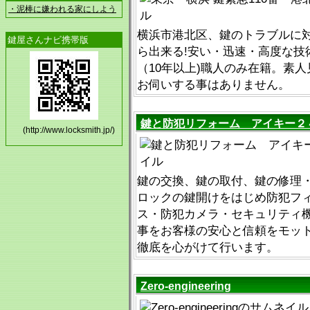
・泥棒に嫌われる家にしよう
横浜市港北区、鍵のトラブルに対
鍵屋さんナビ携帯版
ら出来る!安い・迅速・高度な技
（10年以上)職人のみ在籍。素
お伺いする事はありません。
鍵と防犯リフォーム アイキー２
(http://www.locksmith.jp/)
鍵の交換、鍵の取付、鍵の修理
ロックの鍵開けをはじめ防犯フ
ス・防犯カメラ・セキュリティ
事をお客様の安心と信頼をモッ
徹底を心がけて行います。
Zero-engineering