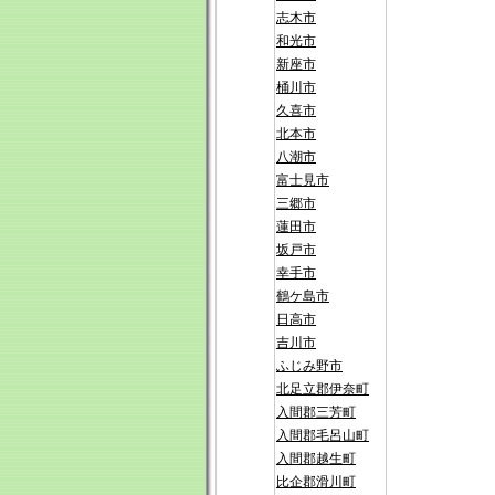
志木市
和光市
新座市
桶川市
久喜市
北本市
八潮市
富士見市
三郷市
蓮田市
坂戸市
幸手市
鶴ケ島市
日高市
吉川市
ふじみ野市
北足立郡伊奈町
入間郡三芳町
入間郡毛呂山町
入間郡越生町
比企郡滑川町