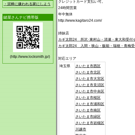
クレジットカード支払い可。
・泥棒に嫌われる家にしよう
24時間営業
年中無休
鍵屋さんナビ携帯版
http://www.kagitaro24.com/
姉妹店
カギ太郎24 所沢･東村山・清瀬・東大和受付
カギ太郎24 入間・狭山・飯能・瑞穂・青梅
(http://www.locksmith.jp/)
対応エリア
埼玉県
さいたま市西区
さいたま市北区
さいたま市大宮区
さいたま市見沼区
さいたま市中央区
さいたま市桜区
さいたま市浦和区
さいたま市南区
さいたま市緑区
さいたま市岩槻区
川越市