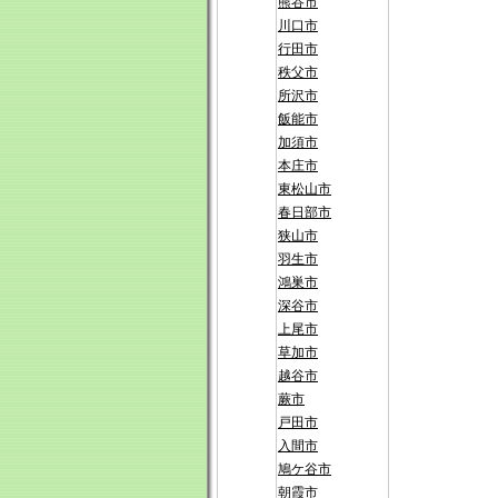
熊谷市
川口市
行田市
秩父市
所沢市
飯能市
加須市
本庄市
東松山市
春日部市
狭山市
羽生市
鴻巣市
深谷市
上尾市
草加市
越谷市
蕨市
戸田市
入間市
鳩ケ谷市
朝霞市